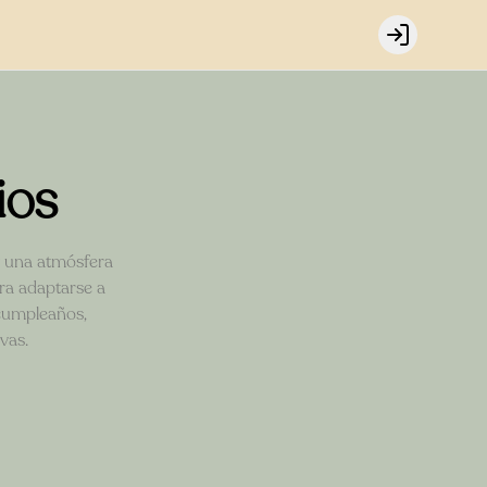
Login
ios
 y una atmósfera
ra adaptarse a
 cumpleaños,
vas.