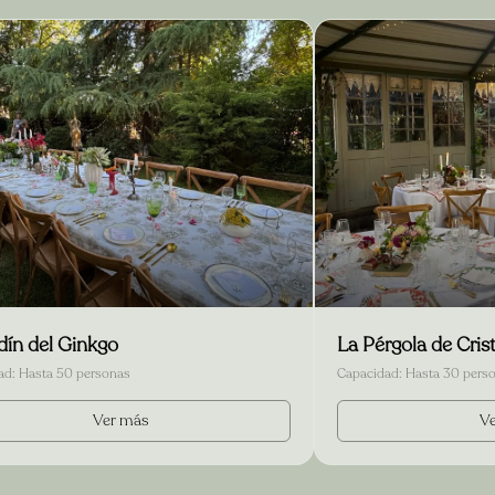
rdín del Ginkgo
La Pérgola de Crist
ad:
Hasta 50 personas
Capacidad:
Hasta 30 pers
Ver más
V