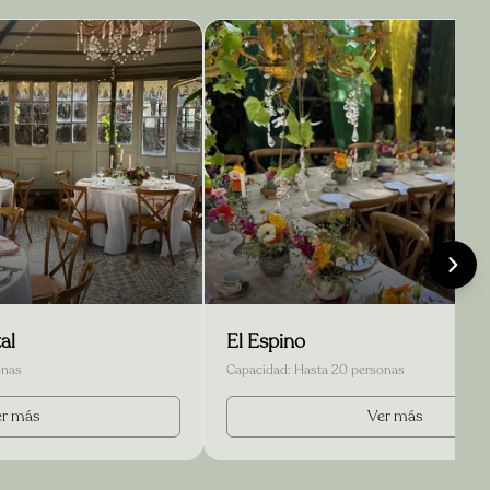
al
El Espino
onas
Capacidad:
Hasta 20 personas
er más
Ver más