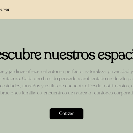
ervar
scubre nuestros espac
s y jardines ofrecen el entorno perfecto: naturaleza, privacidad
o Vitacura. Cada uno ha sido pensado y ambientado en detalle pa
ecesidades, tamaños y estilos de encuentro. Desde matrimonios,
ebraciones familiares, encuentros de marca o reuniones corporati
Cotizar