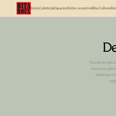
Inicio
Cafeteria
Espacios
Sobre nosotros
Rita Cultura
Res
De
Nuestros salone
única en plen
distintas n
cel