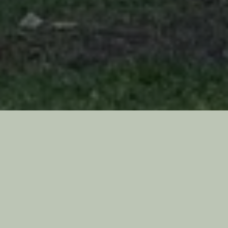
Bienvenidos a Rita
En pleno barrio Vitacura, en una casona de mediados de los
años 50, rodeada de un jardín de araucarias, camelias, copihues
y lirios, se encuentra el café Rita Roux. Un espacio en que