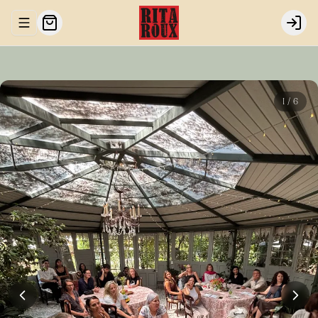
Abrir menu de navegación
Login
1
/
6